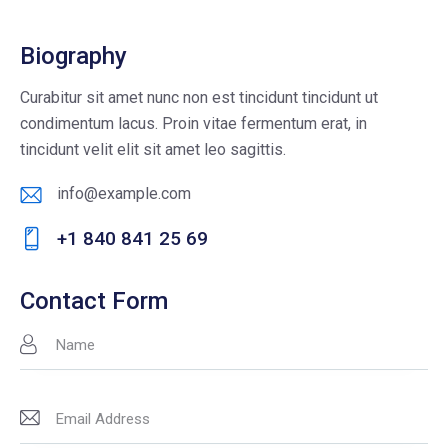
Biography
Curabitur sit amet nunc non est tincidunt tincidunt ut
condimentum lacus. Proin vitae fermentum erat, in
tincidunt velit elit sit amet leo sagittis.
info@example.com
E-
+1 840 841 25 69
m
Ph
ail
on
Contact Form
:
e: