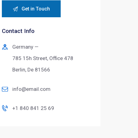
Contact Info
Germany —
785 15h Street, Office 478
Berlin, De 81566
info@email.com
+1 840 841 25 69