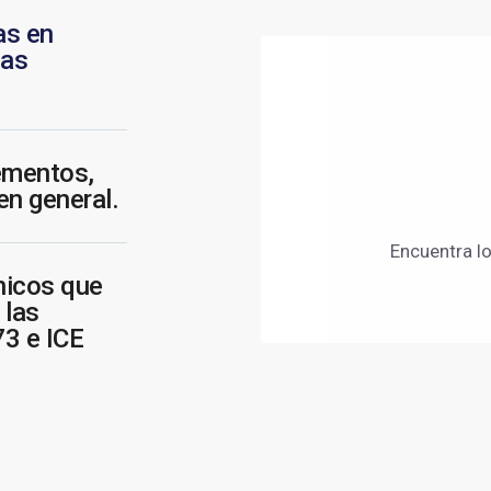
as en
las
lementos,
en general.
Encuentra lo
nicos que
 las
3 e ICE